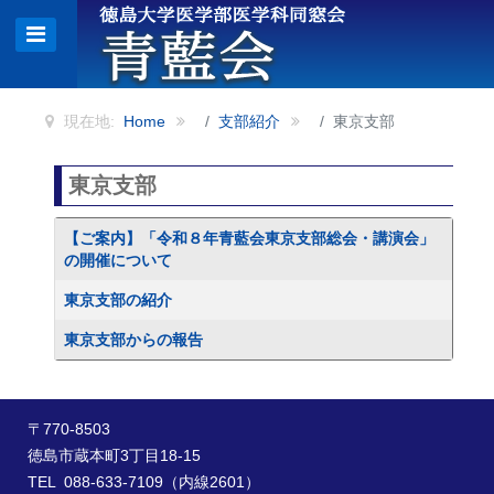
現在地:
Home
支部紹介
東京支部
東京支部
記事
タイトル
【ご案内】「令和８年青藍会東京支部総会・講演会」
の開催について
東京支部の紹介
東京支部からの報告
〒770-8503
徳島市蔵本町3丁目18-15
TEL 088-633-7109（内線2601）